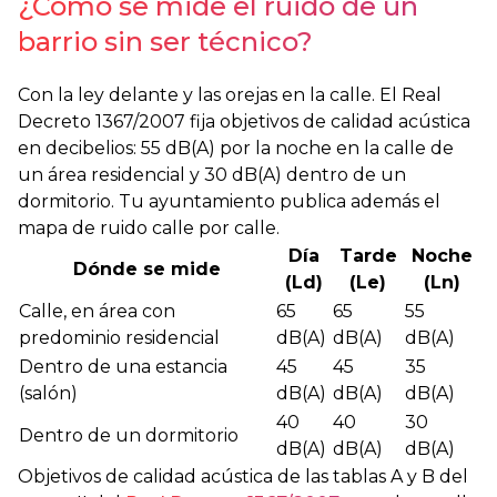
¿Cómo se mide el ruido de un
barrio sin ser técnico?
Con la ley delante y las orejas en la calle. El Real
Decreto 1367/2007 fija objetivos de calidad acústica
en decibelios: 55 dB(A) por la noche en la calle de
un área residencial y 30 dB(A) dentro de un
dormitorio. Tu ayuntamiento publica además el
mapa de ruido calle por calle.
Día
Tarde
Noche
Dónde se mide
(Ld)
(Le)
(Ln)
Calle, en área con
65
65
55
predominio residencial
dB(A)
dB(A)
dB(A)
Dentro de una estancia
45
45
35
(salón)
dB(A)
dB(A)
dB(A)
40
40
30
Dentro de un dormitorio
dB(A)
dB(A)
dB(A)
Objetivos de calidad acústica de las tablas A y B del