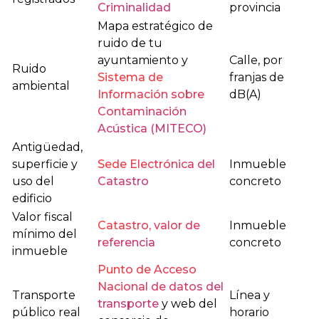
Criminalidad
provincia
Mapa estratégico de
ruido de tu
ayuntamiento y
Calle, por
Ruido
Sistema de
franjas de
ambiental
Información sobre
dB(A)
Contaminación
Acústica (MITECO)
Antigüedad,
superficie y
Sede Electrónica del
Inmueble
uso del
Catastro
concreto
edificio
Valor fiscal
Catastro, valor de
Inmueble
mínimo del
referencia
concreto
inmueble
Punto de Acceso
Nacional de datos del
Transporte
Línea y
transporte
y web del
público real
horario