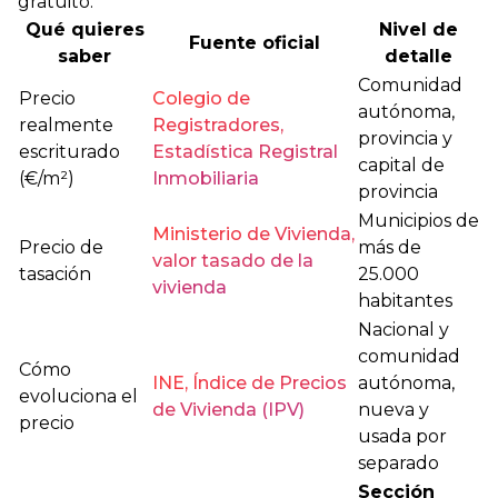
gratuito.
Qué quieres
Nivel de
Fuente oficial
saber
detalle
Comunidad
Precio
Colegio de
autónoma,
realmente
Registradores,
provincia y
escriturado
Estadística Registral
capital de
(€/m²)
Inmobiliaria
provincia
Municipios de
Ministerio de Vivienda,
Precio de
más de
valor tasado de la
tasación
25.000
vivienda
habitantes
Nacional y
comunidad
Cómo
INE, Índice de Precios
autónoma,
evoluciona el
de Vivienda (IPV)
nueva y
precio
usada por
separado
Sección