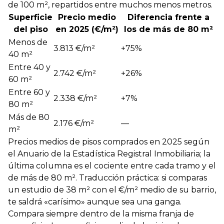
de 100 m², repartidos entre muchos menos metros.
Superficie
Precio medio
Diferencia frente a
del piso
en 2025 (€/m²)
los de más de 80 m²
Menos de
3.813 €/m²
+75%
40 m²
Entre 40 y
2.742 €/m²
+26%
60 m²
Entre 60 y
2.338 €/m²
+7%
80 m²
Más de 80
2.176 €/m²
—
m²
Precios medios de pisos comprados en 2025 según
el Anuario de la Estadística Registral Inmobiliaria; la
última columna es el cociente entre cada tramo y el
de más de 80 m². Traducción práctica: si comparas
un estudio de 38 m² con el €/m² medio de su barrio,
te saldrá «carísimo» aunque sea una ganga.
Compara siempre dentro de la misma franja de