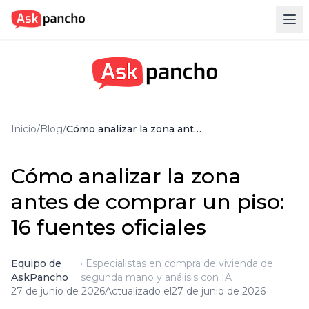
¿Cómo funciona?
Precios
Blog
Inicio
/
Blog
/
Cómo analizar la zona antes de comprar un piso: 16 fuentes oficiales
Preguntas Frecuentes
Cómo analizar la zona
antes de comprar un piso:
16 fuentes oficiales
Equipo de
·
Especialistas en compra de vivienda de
AskPancho
segunda mano y análisis con IA
27 de junio de 2026
Actualizado el
27 de junio de 2026