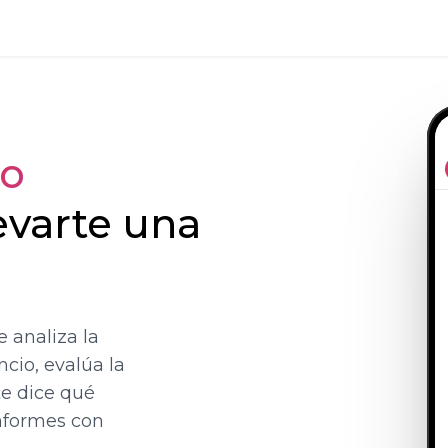
so
evarte una
 analiza la
ncio, evalúa la
te dice qué
informes con