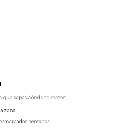
a
ra que sepas dónde te metes:
la zona
upermercados cercanos